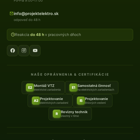
Po–Pia 9:00–17:00
info@projektelektro.sk
odpoveď do 48 h
Reakcia
do 48 h
v pracovných dňoch
NAŠE OPRÁVNENIA & CERTIFIKÁCIE
Montáž VTZ
Samostatná činnosť
E2
E1
elektrické zariadenia
na elektrických zariadeniach
Projektovanie
Projektovanie
A2
I5
elektrických zariadení
líniových vedení
Revízny technik
R
vlastný v tíme