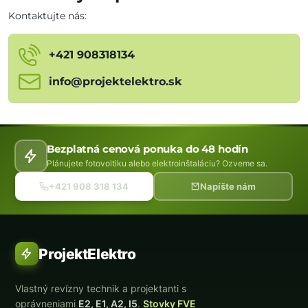
Kontaktujte nás:
+421 908318134
info​@projektelektro​.sk
Bezplatná cenová ponuka do 48 hodín
Plánujete fotovoltiku alebo elektroinštaláciu? Ozveme sa.
+421 908 318 134
Napíšte nám
ProjektElektro
Vlastný revízny technik a projektanti s
oprávneniami
E2, E1, A2, I5
.
Stovky FVE