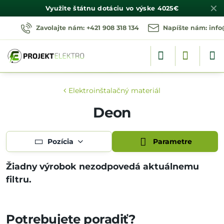
✕
Využite štátnu dotáciu vo výske
4025€
Zavolajte nám: +421 908 318 134
Napíšte nám: info
Elektroinštalačný materiál
Deon
Pozícia
Parametre
Potrebujete poradiť?