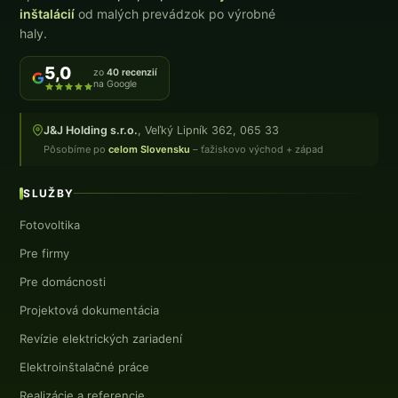
inštalácií
od malých prevádzok po výrobné
haly.
5,0
zo
40 recenzií
na Google
J&J Holding s.r.o.
, Veľký Lipník 362, 065 33
Pôsobíme po
celom Slovensku
– ťažiskovo východ + západ
SLUŽBY
Fotovoltika
Pre firmy
Pre domácnosti
Projektová dokumentácia
Revízie elektrických zariadení
Elektroinštalačné práce
Realizácie a referencie