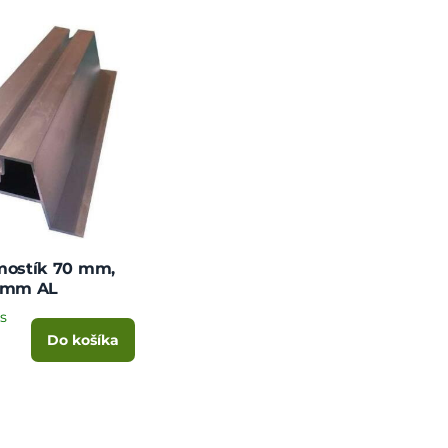
mostík 70 mm,
0 mm AL
s
Do košíka