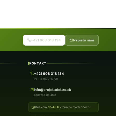
+421 908 318 134
Napíšte nám
KONTAKT
+421 908 318 134
Po–Pia 9:00–17:00
info@projektelektro.sk
odpoveď do 48 h
Reakcia
do 48 h
v pracovných dňoch