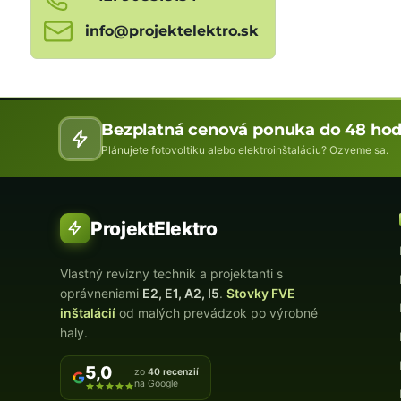
info​@projektelektro​.sk
Bezplatná cenová ponuka do 48 hod
Plánujete fotovoltiku alebo elektroinštaláciu? Ozveme sa.
ProjektElektro
Vlastný revízny technik a projektanti s
oprávneniami
E2, E1, A2, I5
.
Stovky FVE
inštalácií
od malých prevádzok po výrobné
haly.
5,0
zo
40 recenzií
na Google