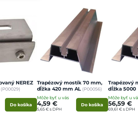
lovaný NEREZ
Trapézový mostík 70 mm,
Trapézový 
dĺžka 420 mm AL
dĺžka 500
(P00029)
(P00056)
Môže byť u vás
Môže byť u vá
4,59 €
56,59 €
Do košíka
Do košíka
5,65 €
s DPH
69,61 €
s DPH