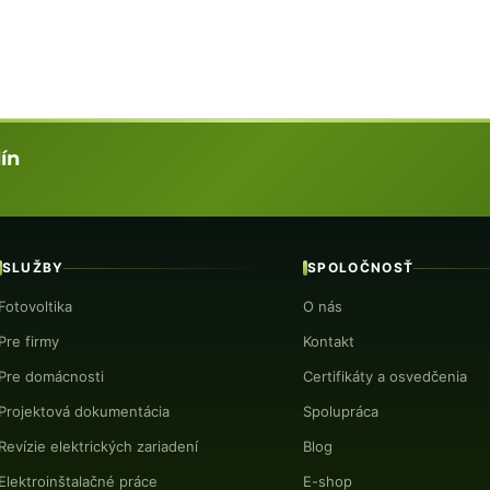
ín
SLUŽBY
SPOLOČNOSŤ
Fotovoltika
O nás
Pre firmy
Kontakt
Pre domácnosti
Certifikáty a osvedčenia
Projektová dokumentácia
Spolupráca
Revízie elektrických zariadení
Blog
Elektroinštalačné práce
E-shop