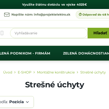
Využite štátnu dotáciu vo výske
4025€
Napíšte nám: info@projektelektro.sk
Hľadať
LENÁ PODNIKOM - FIRMÁM
ZELENÁ DOMÁCNOSTIA
Úvod
E-SHOP
Montážne konštrukcie
Strešné úchyty
Strešné úchyty
odľa:
Pozícia