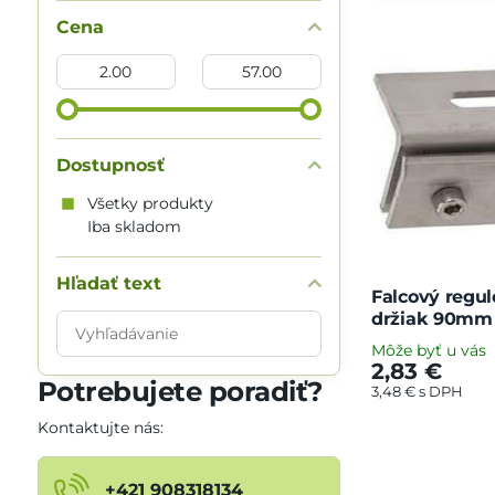
Cena
Od:
Do:
Dostupnosť
Všetky produkty
Iba skladom
Hľadať text
Falcový regu
držiak 90mm
Prehľadať
Môže byť u vás
výsledky
2,83 €
filtra
Potrebujete poradiť?
3,48 €
s DPH
fulltextom
Kontaktujte nás:
+421 908318134