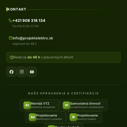
KONTAKT
+421 908 318 134
Po–Pia 9:00–17:00
info@projektelektro.sk
odpoveď do 48 h
Reakcia
do 48 h
v pracovných dňoch
NAŠE OPRÁVNENIA & CERTIFIKÁCIE
Montáž VTZ
Samostatná činnosť
E2
E1
elektrické zariadenia
na elektrických zariadeniach
Projektovanie
Projektovanie
A2
I5
elektrických zariadení
líniových vedení