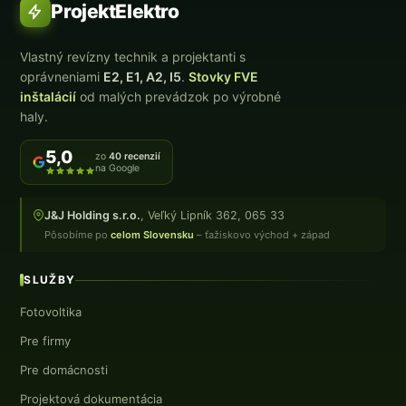
ProjektElektro
Vlastný revízny technik a projektanti s
oprávneniami
E2, E1, A2, I5
.
Stovky FVE
inštalácií
od malých prevádzok po výrobné
haly.
5,0
zo
40 recenzií
na Google
J&J Holding s.r.o.
, Veľký Lipník 362, 065 33
Pôsobíme po
celom Slovensku
– ťažiskovo východ + západ
SLUŽBY
Fotovoltika
Pre firmy
Pre domácnosti
Projektová dokumentácia