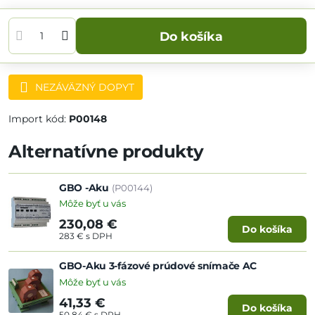
Do košíka
NEZÁVÄZNÝ DOPYT
Strážny pes
Doručenia
Import kód:
P00148
Alternatívne produkty
GBO -Aku
(P00144)
Môže byť u vás
230,08 €
Do košíka
283 €
s DPH
GBO-Aku 3-fázové prúdové snímače AC
Môže byť u vás
41,33 €
Do košíka
50,84 €
s DPH