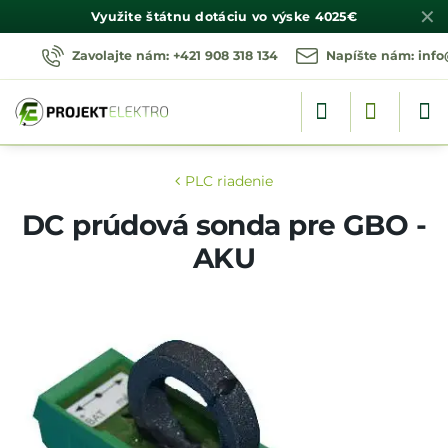
✕
Využite štátnu dotáciu vo výske
4025€
Zavolajte nám: +421 908 318 134
Napíšte nám: info
PLC riadenie
DC prúdová sonda pre GBO -
AKU