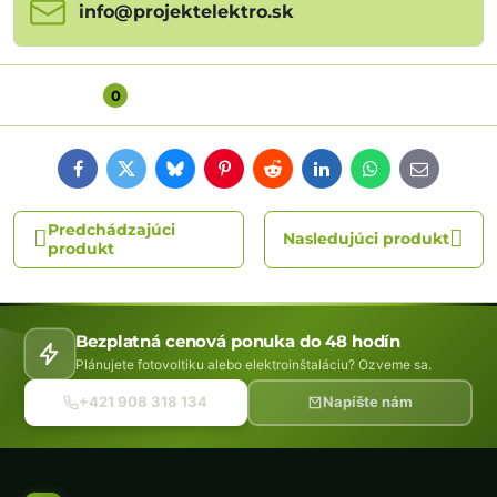
info​@projektelektro​.sk
Diskusia
0
Facebook
Twitter
Bluesky
Pinterest
Reddit
LinkedIn
WhatsApp
E-
mail
Predchádzajúci
Nasledujúci produkt
produkt
Bezplatná cenová ponuka do 48 hodín
Plánujete fotovoltiku alebo elektroinštaláciu? Ozveme sa.
+421 908 318 134
Napíšte nám