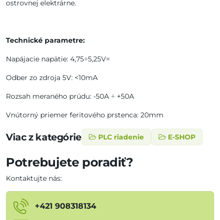
ostrovnej elektrárne.
Technické parametre:
Napájacie napätie: 4,75÷5,25V=
Odber zo zdroja 5V: <10mA
Rozsah meraného prúdu: -50A ÷ +50A
Vnútorný priemer feritového prstenca: 20mm
Viac z kategórie
PLC riadenie
E-SHOP
Potrebujete poradiť?
Kontaktujte nás:
+421 908318134