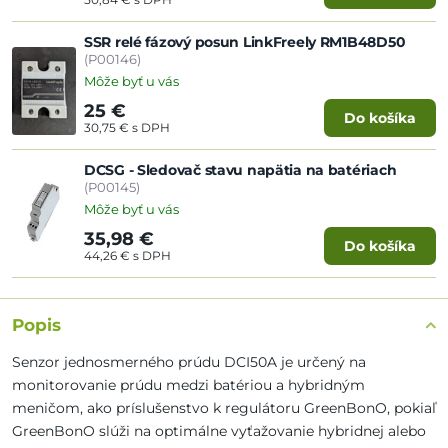
SSR relé fázový posun LinkFreely RM1B48D50
(P00146)
Môže byť u vás
25 €
Do košíka
30,75 €
s DPH
DCSG - Sledovač stavu napätia na batériach
(P00145)
Môže byť u vás
35,98 €
Do košíka
44,26 €
s DPH
Popis
Senzor jednosmerného prúdu DCI50A je určený na
monitorovanie prúdu medzi batériou a hybridným
meničom, ako príslušenstvo k regulátoru GreenBonO, pokiaľ
GreenBonO slúži na optimálne vyťažovanie hybridnej alebo