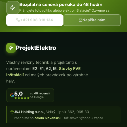
Bezplatná cenová ponuka do 48 hodín
Plánujete fotovoltiku alebo elektroinštaláciu? Ozveme sa.
+421 908 318 134
Napíšte nám
ProjektElektro
Vlastný revízny technik a projektanti s
oprávneniami
E2, E1, A2, I5
.
Stovky FVE
inštalácií
od malých prevádzok po výrobné
haly.
5,0
zo
40 recenzií
na Google
J&J Holding s.r.o.
, Veľký Lipník 362, 065 33
Pôsobíme po
celom Slovensku
– ťažiskovo východ + západ