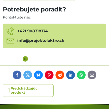
Potrebujete poradiť?
Kontaktujte nás:
+421 908318134
info​@projektelektro​.sk
Diskusia
0
Facebook
Twitter
Bluesky
Pinterest
Reddit
LinkedIn
WhatsApp
E-
mail
Predchádzajúci
produkt