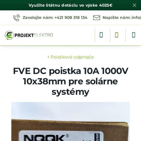
✕
Využite štátnu dotáciu vo výske
4025€
Zavolajte nám: +421 908 318 134
Napíšte nám: info
Poistkové odpínače
FVE DC poistka 10A 1000V
10x38mm pre solárne
systémy