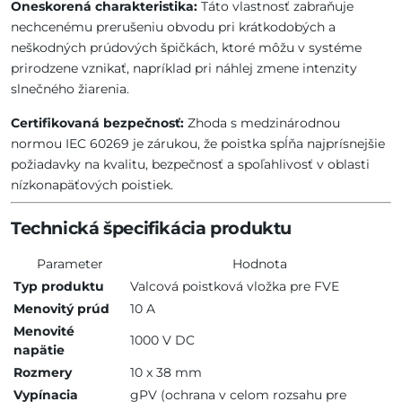
Oneskorená charakteristika:
Táto vlastnosť zabraňuje
nechcenému prerušeniu obvodu pri krátkodobých a
neškodných prúdových špičkách, ktoré môžu v systéme
prirodzene vznikať, napríklad pri náhlej zmene intenzity
slnečného žiarenia.
Certifikovaná bezpečnosť:
Zhoda s medzinárodnou
normou IEC 60269 je zárukou, že poistka spĺňa najprísnejšie
požiadavky na kvalitu, bezpečnosť a spoľahlivosť v oblasti
nízkonapäťových poistiek.
Technická špecifikácia produktu
Parameter
Hodnota
Typ produktu
Valcová poistková vložka pre FVE
Menovitý prúd
10 A
Menovité
1000 V DC
napätie
Rozmery
10 x 38 mm
Vypínacia
gPV (ochrana v celom rozsahu pre