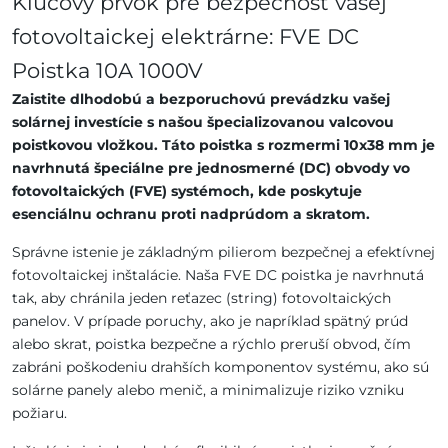
Kľúčový prvok pre bezpečnosť vašej
fotovoltaickej elektrárne: FVE DC
Poistka 10A 1000V
Zaistite dlhodobú a bezporuchovú prevádzku vašej
solárnej investície s našou špecializovanou valcovou
poistkovou vložkou. Táto poistka s rozmermi 10x38 mm je
navrhnutá špeciálne pre jednosmerné (DC) obvody vo
fotovoltaických (FVE) systémoch, kde poskytuje
esenciálnu ochranu proti nadprúdom a skratom.
Správne istenie je základným pilierom bezpečnej a efektívnej
fotovoltaickej inštalácie. Naša FVE DC poistka je navrhnutá
tak, aby chránila jeden reťazec (string) fotovoltaických
panelov. V prípade poruchy, ako je napríklad spätný prúd
alebo skrat, poistka bezpečne a rýchlo preruší obvod, čím
zabráni poškodeniu drahších komponentov systému, ako sú
solárne panely alebo menič, a minimalizuje riziko vzniku
požiaru.