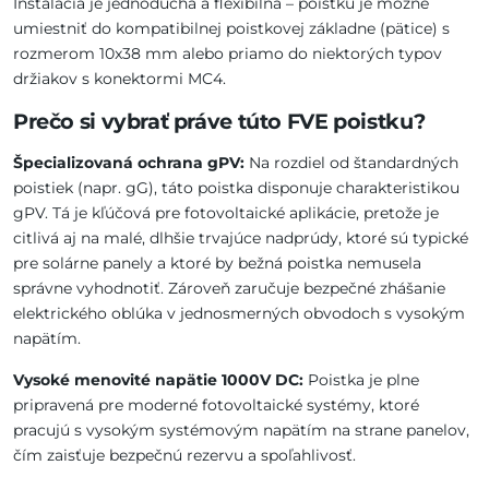
Inštalácia je jednoduchá a flexibilná – poistku je možné
umiestniť do kompatibilnej poistkovej základne (pätice) s
rozmerom 10x38 mm alebo priamo do niektorých typov
držiakov s konektormi MC4.
Prečo si vybrať práve túto FVE poistku?
Špecializovaná ochrana gPV:
Na rozdiel od štandardných
poistiek (napr. gG), táto poistka disponuje charakteristikou
gPV. Tá je kľúčová pre fotovoltaické aplikácie, pretože je
citlivá aj na malé, dlhšie trvajúce nadprúdy, ktoré sú typické
pre solárne panely a ktoré by bežná poistka nemusela
správne vyhodnotiť. Zároveň zaručuje bezpečné zhášanie
elektrického oblúka v jednosmerných obvodoch s vysokým
napätím.
Vysoké menovité napätie 1000V DC:
Poistka je plne
pripravená pre moderné fotovoltaické systémy, ktoré
pracujú s vysokým systémovým napätím na strane panelov,
čím zaisťuje bezpečnú rezervu a spoľahlivosť.