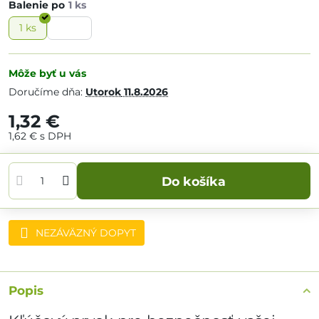
Balenie po
1 ks
10 ks
Môže byť u vás
Doručíme dňa:
Utorok
11.8.2026
1,32 €
1,62 €
s DPH
Do košíka
NEZÁVÄZNÝ DOPYT
Strážny pes
Doručenia
Popis