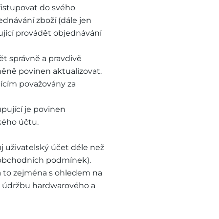
řistupovat do svého
ednávání zboží (dále jen
ující provádět objednávání
dět správně a pravdivě
měně povinen aktualizovat.
jícím považovány za
pující je povinen
kého účtu.
ůj uživatelský účet déle než
ě obchodních podmínek).
 a to zejména s ohledem na
u údržbu hardwarového a