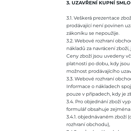
3. UZAVŘENÍ KUPNÍ SML
3.1. Veškerá prezentace zb
prodávající není povinen u
zákoníku se nepoužije.
3.2. Webové rozhraní obchod
nákladů za navrácení zboží,
Ceny zboží jsou uvedeny vče
platnosti po dobu, kdy js
možnost prodávajícího uzav
3.3. Webové rozhraní obcho
Informace o nákladech spo
pouze v případech, kdy je 
3.4. Pro objednání zboží v
formulář obsahuje zejména 
3.4.1. objednávaném zboží 
rozhraní obchodu),