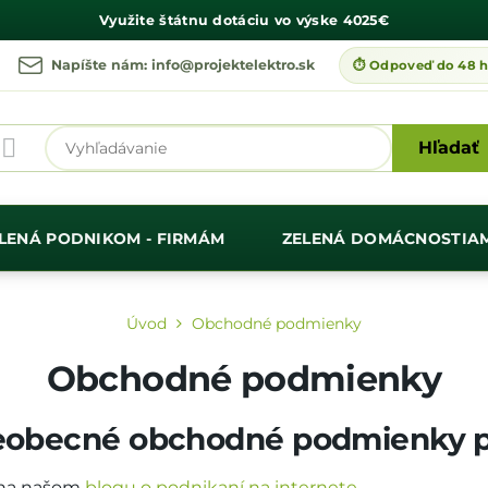
Využite štátnu dotáciu vo výske
4025€
Napíšte nám: info@projektelektro.sk
Hľadať
LENÁ PODNIKOM - FIRMÁM
ZELENÁ DOMÁCNOSTIA
Úvod
Obchodné podmienky
Obchodné podmienky
šeobecné obchodné podmienky p
j na našom
blogu o podnikaní na internete