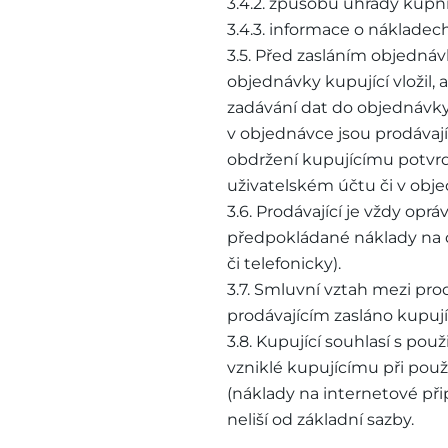
3.4.2. způsobu úhrady kup
3.4.3. informace o nákladec
3.5. Před zasláním objedná
objednávky kupující vložil, 
zadávání dat do objednávky
v objednávce jsou prodávaj
obdržení kupujícímu potvrd
uživatelském účtu či v obje
3.6. Prodávající je vždy opr
předpokládané náklady na 
či telefonicky).
3.7. Smluvní vztah mezi pro
prodávajícím zasláno kupují
3.8. Kupující souhlasí s po
vzniklé kupujícímu při pou
(náklady na internetové přip
neliší od základní sazby.