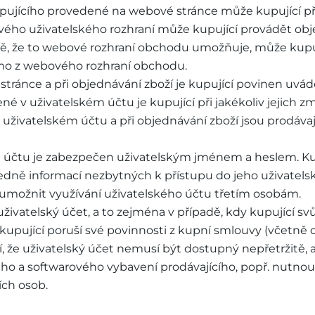
 kupujícího provedené na webové stránce může kupující p
svého uživatelského rozhraní může kupující provádět obj
padě, že to webové rozhraní obchodu umožňuje, může kup
římo z webového rozhraní obchodu.
é stránce a při objednávání zboží je kupující povinen uvá
é v uživatelském účtu je kupující při jakékoliv jejich z
uživatelském účtu a při objednávání zboží jsou prodáva
mu účtu je zabezpečen uživatelským jménem a heslem. Ku
edně informací nezbytných k přístupu do jeho uživatels
n umožnit využívání uživatelského účtu třetím osobám.
 uživatelský účet, a to zejména v případě, kdy kupující sv
y kupující poruší své povinnosti z kupní smlouvy (včetn
í, že uživatelský účet nemusí být dostupný nepřetržitě,
o a softwarového vybavení prodávajícího, popř. nutno
ích osob.