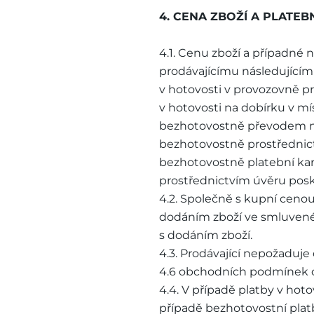
4. CENA ZBOŽÍ A PLATEB
4.1. Cenu zboží a případné
prodávajícímu následujícím
v hotovosti v provozovně pr
v hotovosti na dobírku v m
bezhotovostně převodem na ú
bezhotovostně prostřednic
bezhotovostně platební kar
prostřednictvím úvěru posk
4.2. Společně s kupní cenou
dodáním zboží ve smluvené v
s dodáním zboží.
4.3. Prodávající nepožaduje
4.6 obchodních podmínek o
4.4. V případě platby v hoto
případě bezhotovostní plat