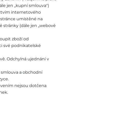
ále jen „kupní smlouva")
ictvím internetového
 stránce umístěné na
é stránky (dále jen „webové
oupit zboží od
ci své podnikatelské
vě. Odchylná ujednání v
í smlouva a obchodní
zyce.
novením nejsou dotčena
nek.