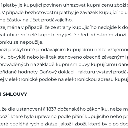
ní platby je kupující povinen uhrazovat kupní cenu zbož
. V případě bezhotovostní platby je závazek kupujícího 
né částky na účet prodávajícího.
n, zejména v případě, že ze strany kupujícího nedojde k
ovat uhrazení celé kupní ceny ještě před odesláním zboží
oníku se nepoužije.
 zboží poskytnuté prodávajícím kupujícímu nelze vzájem
tyku obvyklé nebo je-li tak stanoveno obecně závaznými p
 prováděných na základě kupní smlouvy kupujícímu daňo
přidané hodnoty. Daňový doklad – fakturu vystaví prodáv
 jej v elektronické podobě na elektronickou adresu kupuj
NÍ SMLOUVY
í, že dle ustanovení § 1837 občanského zákoníku, nelze 
oží, které bylo upraveno podle přání kupujícího nebo p
eré podléhá rychlé zkáze, jakož i zboží, které bylo po d