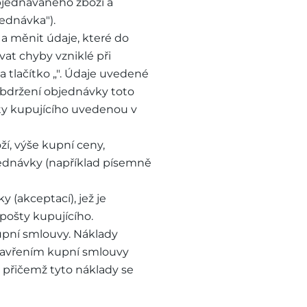
bjednávaného zboží a
jednávka").
a měnit údaje, které do
vat chyby vzniklé při
 tlačítko „". Údaje uvedené
obdržení objednávky toto
šty kupujícího uvedenou v
ží, výše kupní ceny,
ednávky (například písemně
 (akceptací), jež je
pošty kupujícího.
kupní smlouvy. Náklady
uzavřením kupní smlouvy
, přičemž tyto náklady se