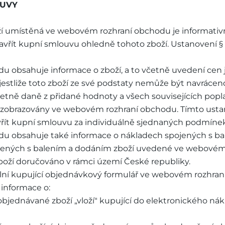
OUVY
oží umístěná ve webovém rozhraní obchodu je informativ
zavřít kupní smlouvu ohledně tohoto zboží. Ustanovení §
u obsahuje informace o zboží, a to včetně uvedení cen 
 jestliže toto zboží ze své podstaty nemůže být navráce
tně daně z přidané hodnoty a všech souvisejících poplat
ou zobrazovány ve webovém rozhraní obchodu. Tímto us
řít kupní smlouvu za individuálně sjednaných podmínek
du obsahuje také informace o nákladech spojených s ba
jených s balením a dodáním zboží uvedené ve webovém 
zboží doručováno v rámci území České republiky.
yplní kupující objednávkový formulář ve webovém rozhr
informace o:
(objednávané zboží „vloží" kupující do elektronického 