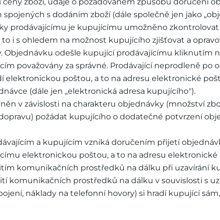
ní ceny zboží, údaje o požadovaném způsobu doručení o
h spojených s dodáním zboží (dále společně jen jako „ob
vky prodávajícímu je kupujícímu umožněno zkontrolovat 
a to i s ohledem na možnost kupujícího zjišťovat a opravo
. Objednávku odešle kupující prodávajícímu kliknutím na
ícím považovány za správné. Prodávající neprodleně po 
í elektronickou poštou, a to na adresu elektronické po
dnávce (dále jen „elektronická adresa kupujícího").
ávněn v závislosti na charakteru objednávky (množství zbo
dopravu) požádat kupujícího o dodatečné potvrzení obj
dávajícím a kupujícím vzniká doručením přijetí objednávky
címu elektronickou poštou, a to na adresu elektronické 
užitím komunikačních prostředků na dálku při uzavírání 
žití komunikačních prostředků na dálku v souvislosti s 
ojení, náklady na telefonní hovory) si hradí kupující sám