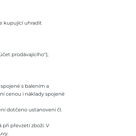
 kupující uhradit
čet prodávajícího");
 spojené s balením a
pní cenou i náklady spojené
ení dotčeno ustanovení čl.
 při převzetí zboží. V
uvy.