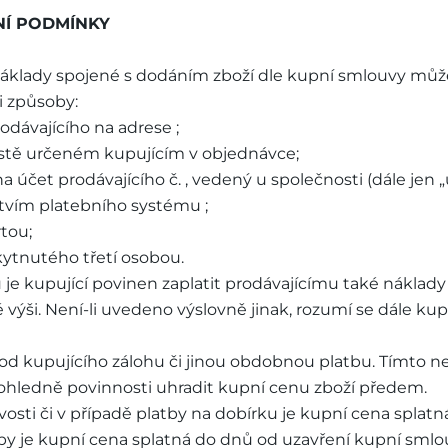
NÍ PODMÍNKY
 náklady spojené s dodáním zboží dle kupní smlouvy může
i způsoby:
odávajícího na adrese ;
ístě určeném kupujícím v objednávce;
čet prodávajícího č. , vedený u společnosti (dále jen „ú
tvím platebního systému ;
tou;
ytnutého třetí osobou.
 je kupující povinen zaplatit prodávajícímu také náklady
ýši. Není-li uvedeno výslovně jinak, rozumí se dále ku
 od kupujícího zálohu či jinou obdobnou platbu. Tímto n
hledně povinnosti uhradit kupní cenu zboží předem.
vosti či v případě platby na dobírku je kupní cena splatná
by je kupní cena splatná do dnů od uzavření kupní smlo