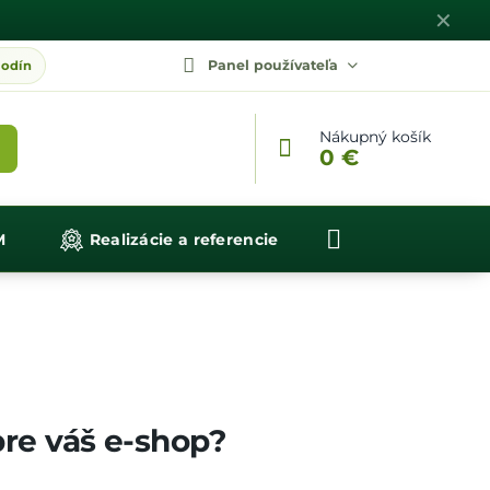
✕
Panel používateľa
Nákupný košík
0 €
M
Realizácie a referencie
re váš e-shop?