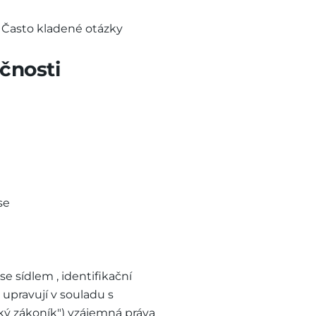
i Často kladené otázky
čnosti
se
e sídlem , identifikační
) upravují v souladu s
ský zákoník") vzájemná práva