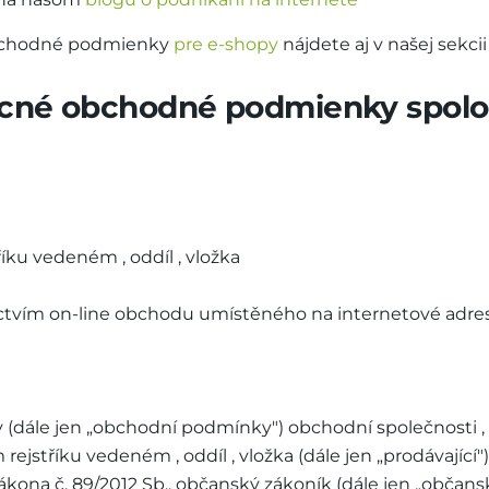
Obchodné podmienky
pre e-shopy
nájdete aj v našej sekci
cné obchodné podmienky spolo
ku vedeném , oddíl , vložka
ictvím on-line obchodu umístěného na internetové adre
 (dále jen „obchodní podmínky") obchodní společnosti , s
rejstříku vedeném , oddíl , vložka (dále jen „prodávající"
zákona č. 89/2012 Sb., občanský zákoník (dále jen „občan