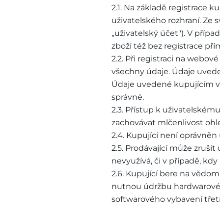
2.1. Na základě registrace
uživatelského rozhraní. Ze 
„uživatelský účet"). V pří
zboží též bez registrace p
2.2. Při registraci na webov
všechny údaje. Údaje uveden
Údaje uvedené kupujícím v 
správné.
2.3. Přístup k uživatelské
zachovávat mlčenlivost ohl
2.4. Kupující není oprávně
2.5. Prodávající může zrušit
nevyužívá, či v případě, kd
2.6. Kupující bere na vědom
nutnou údržbu hardwarovéh
softwarového vybavení třet