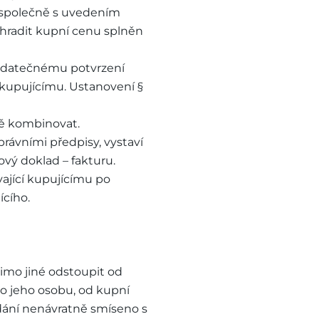
í společně s uvedením
uhradit kupní cenu splněn
 dodatečnému potvrzení
 kupujícímu. Ustanovení §
ně kombinovat.
rávními předpisy, vystaví
vý doklad – fakturu.
ající kupujícímu po
ícího.
mimo jiné odstoupit od
ro jeho osobu, od kupní
odání nenávratně smíseno s