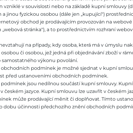
n vzniklé v souvislosti nebo na základě kupní smlouvy (d
 a jinou fyzickou osobou (dále jen „kupující") prostředn
ternetový obchod je prodávajícím provozován na webové
n „webová stránka"), a to prostřednictvím rozhraní webov
nevztahují na případy, kdy osoba, která má v úmyslu nak
u osobou či osobou, jež jedná při objednávání zboží v rám
o samostatného výkonu povolání.
od obchodních podmínek je možné sjednat v kupní smlou
ost před ustanoveními obchodních podmínek.
h podmínek jsou nedílnou součástí kupní smlouvy. Kupn
 českém jazyce. Kupní smlouvu lze uzavřít v českém ja
ínek může prodávající měnit či doplňovat. Tímto usta
 po dobu účinnosti předchozího znění obchodních podmí