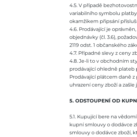
4.5. V případě bezhotovost
variabilního symbolu platby
okamžikem připsání přísluš
4.6. Prodávající je oprávně
objednávky (čl. 3.6), požad
2119 odst. 1 občanského zák
4.7. Případné slevy z ceny
4.8. Je-li to v obchodním s
prodávající ohledně plateb
Prodávající plátcem daně z 
uhrazení ceny zboží a zašle
5. ODSTOUPENÍ OD KUP
5.1. Kupující bere na vědom
kupní smlouvy o dodávce zb
smlouvy o dodávce zboží, kt