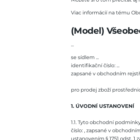
Viac informácií na tému 
(Model) Všeobe
...
se sídlem ...
identifikační číslo: ...
zapsané v obchodním rejstří
pro prodej zboží prostředn
1. ÚVODNÍ USTANOVENÍ
1.1. Tyto obchodní podmínky
číslo: , zapsané v obchodním 
ustanovením § 1751 odst. 1 