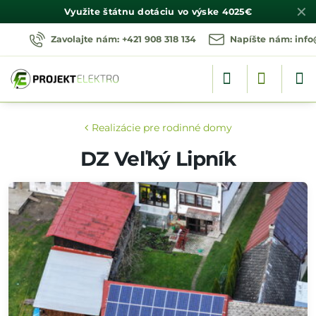
✕
Využite štátnu dotáciu vo výske
4025€
Zavolajte nám: +421 908 318 134
Napíšte nám: info
Realizácie pre rodinné domy
DZ Veľký Lipník