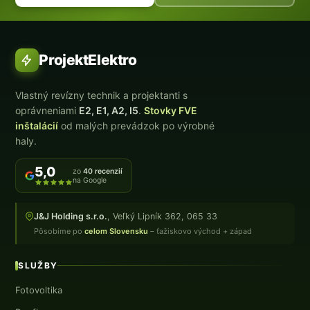
ProjektElektro
Vlastný revízny technik a projektanti s
oprávneniami
E2, E1, A2, I5
.
Stovky FVE
inštalácií
od malých prevádzok po výrobné
haly.
5,0
zo
40 recenzií
na Google
J&J Holding s.r.o.
, Veľký Lipník 362, 065 33
Pôsobíme po
celom Slovensku
– ťažiskovo východ + západ
SLUŽBY
Fotovoltika