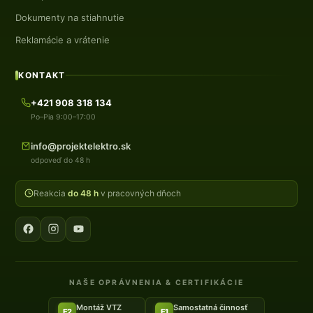
Dokumenty na stiahnutie
Reklamácie a vrátenie
KONTAKT
+421 908 318 134
Po–Pia 9:00–17:00
info@projektelektro.sk
odpoveď do 48 h
Reakcia
do 48 h
v pracovných dňoch
NAŠE OPRÁVNENIA & CERTIFIKÁCIE
Montáž VTZ
Samostatná činnosť
E2
E1