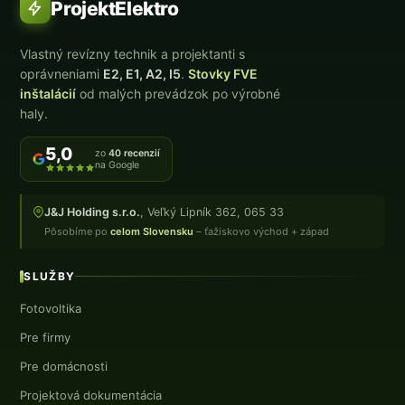
ProjektElektro
Vlastný revízny technik a projektanti s
oprávneniami
E2, E1, A2, I5
.
Stovky FVE
inštalácií
od malých prevádzok po výrobné
haly.
5,0
zo
40 recenzií
na Google
J&J Holding s.r.o.
, Veľký Lipník 362, 065 33
Pôsobíme po
celom Slovensku
– ťažiskovo východ + západ
SLUŽBY
Fotovoltika
Pre firmy
Pre domácnosti
Projektová dokumentácia