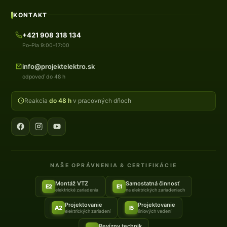
KONTAKT
+421 908 318 134
Po–Pia 9:00–17:00
info@projektelektro.sk
odpoveď do 48 h
Reakcia
do 48 h
v pracovných dňoch
NAŠE OPRÁVNENIA & CERTIFIKÁCIE
Montáž VTZ
Samostatná činnosť
E2
E1
elektrické zariadenia
na elektrických zariadeniach
Projektovanie
Projektovanie
A2
I5
elektrických zariadení
líniových vedení
Revízny technik