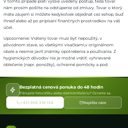
V tomto prípade platí vyššie uvedený postup, teda tovar
nám prosím pošlite na odstúpenie od zmluvy. Tovar o ktorý
máte záujem si môžete kedykoľvek objednať cez eshop, buď
ihneď alebo až po pripísaní finančných prostriedkov na váš
účet.
Upozornenie: Vrátený tovar musí byť nepoužitý, v
pôvodnom stave, so všetkými visačkami,v originálnom
obale a nesmie javiť známky opotrebenia a používania. Z
hygienických dôvodov nie je možné vrátiť: vyhrievané
oblečenie (napr. ponožky), ochranné pomôcky a pod.
Bezplatná cenová ponuka do 48 hodín
Plánujete fotovoltiku alebo elektroinštaláciu? Ozveme sa.
+421 908 318 134
Napíšte nám